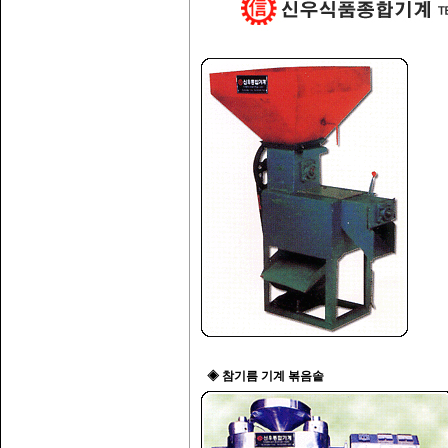
◈ 참기름 기계 볶음솥